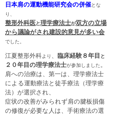
日本肩の運動機能研究会の併催
とな
り、
整形外科医
理学療法士
双方の立場
と
が
から議論がされ建設的意見が多い会
でした。
江夏整形外科
、
臨床経験８年目
より
と
２０年目の理学療法士
。
が参加しました
肩への治療は、第一は、理学療法士
による運動療法と徒手療法（理学療
法）が選択され、
症状の改善がみられず肩の腱板損傷
の修復が必要な人は、手術療法の選