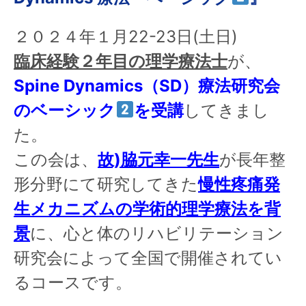
２０２４年１月22-23日(土日)
臨床経験２年目の理学療法士
が、
Spine Dynamics（SD）療法研究会
のベーシック
を受講
してきまし
た。
この会は、
故)脇元幸一先生
が長年整
形分野にて研究してきた
慢性疼痛発
生メカニズムの学術的理学療法を背
景
に、心と体のリハビリテーション
研究会によって全国で開催されてい
るコースです。