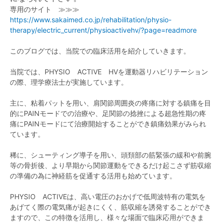
専用のサイト ≫≫≫
https://www.sakaimed.co.jp/rehabilitation/physio-
therapy/electric_current/physioactivehv/?page=readmore
このブログでは、当院での臨床活用を紹介していきます。
当院では、PHYSIO ACTIVE HVを運動器リハビリテーション
の際、理学療法士が実施しています。
主に、粘着パットを用い、肩関節周囲炎の疼痛に対する鎮痛を目
的にPAINモードでの治療や、足関節の捻挫による超急性期の疼
痛にPAINモードにて治療開始することができ鎮痛効果がみられ
ています。
稀に、シューティング導子を用い、頭頚部の筋緊張の緩和や前腕
等の骨折後、より早期から関節運動をできるだけ起こさず筋収縮
の準備の為に神経筋を促通する活用も始めています。
PHYSIO ACTIVEは、高い電圧のおかげで低周波特有の電気を
あげてく際の電気痛が起きにくく、筋収縮を誘発することができ
ますので、この特徴を活用し、様々な場面で臨床応用ができま