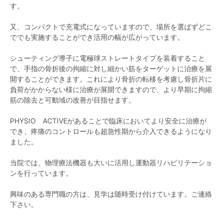
す。
又、コンパクトで充電式になっていますので、場所を選ばずどこ
ででも実施することができ活用の幅が広がっています。
シューティング導子に電極球ストレートタイプを装着すること
で、手指の骨折後の拘縮に対し細かい筋をターゲットに治療を展
開することができます。これにより骨折の転移を考慮し骨折片に
負荷がかからない様に治療が展開できますので、より早期に拘縮
筋の除去と可動域の改善が目指せます。
PHYSIO ACTIVEがあることで臨床においてより安全に治療が
でき、疼痛のコントロールも超急性期から介入できるようになり
ました。
当院では、物理療法機器も大いに活用し運動器リハビリテーショ
ンを行っています。
興味のある専門職の方は、見学は随時受け付けています。ご連絡
下さい。